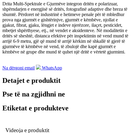
Drita Multi-Spektrale e Gjurmëve integron dritën e polarizuar,
shpërndarjen e energjisë së dritës, fotografinë adaptive dhe breza të
shumtë. Përdoret në industrinë e hetimeve penale për të mbledhur
prova nga gjurmët e gishtërinjve, gjurmët e këmbëve, njollat ​​e
gjakut, fibrat, gjaku, lëngjet e indeve njerëzore, ilaçet, pesticidet,
mbetjet shpërthyese, etj., në vendet e aksidenteve. Në modalitetin e
dritës së sheshtë, distanca efektive për inspektimin në vend mund të
arrijë 6-9 metra, gjë që mund të arrijë kërkim në shkallë të gjerë të
gjurmëve të këmbëve në vend, të zbulojë dhe kapë gjurmët e
këmbëve në grupe dhe mund të quhet një dritë e vërtetë gjurmimi.
Na dërgoni email
WhatsApp
Detajet e produktit
Pse të na zgjidhni ne
Etiketat e produkteve
Videoja e produktit