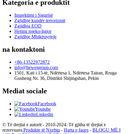
Kategoria e produktit
Inspektimi i Sigurisë
Zgjidhje kundër terrorizmit
Zgjidhja EOD
Hetimi mjeko-ligjor
Zgjidhje Mbikëqyrjeje
na kontaktoni
+86-13522972872
info@heweigroup.com
1501, Kati i 15-të, Ndërtesa 1, Ndërtesa Tairan, Rruga
Gusheng Nr. 36, Distrikti Shijingshan, Pekin
Mediat sociale
Facebook
Youtube
Linkedin
© Të drejtat e autorit - 2010-2024: Të gjitha të drejtat e
rezervuara.
Produkte të Nxehta
-
Harta e faqes
-
BLOGU MË I