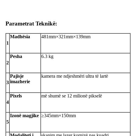
Parametrat Teknikë:
Madhësia
481mm×321mm×139mm
1
Pesha
6.3 kg
2
Pajisje
kamera me ndjeshmëri ultra të lartë
imazherie
3
P
ixels
më shumë se 12 milionë pikselë
4
I
zonë magjike
≥345mm×150mm
5
Modaliteti i
skanim me lazer kornizë pas kuadri