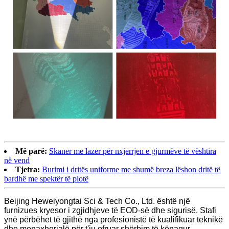
Më parë:
Skaner me lazer për nxjerrjen e gjurmëve të vështira
në vend
Tjetra:
Burimi i dritës uniforme me shumë breza lëshon dritë të
bardhë me spektër të plotë
Beijing Heweiyongtai Sci & Tech Co., Ltd. është një
furnizues kryesor i zgjidhjeve të EOD-së dhe sigurisë. Stafi
ynë përbëhet të gjithë nga profesionistë të kualifikuar teknikë
dhe menaxherialë për t'ju ofruar shërbim të kënaqur.