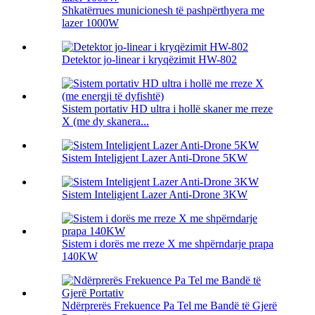
Shkatërrues municionesh të pashpërthyera me
lazer 1000W
Detektor jo-linear i kryqëzimit HW-802
Sistem portativ HD ultra i hollë skaner me rreze
X (me dy skanera...
Sistem Inteligjent Lazer Anti-Drone 5KW
Sistem Inteligjent Lazer Anti-Drone 3KW
Sistem i dorës me rreze X me shpërndarje prapa
140KW
Ndërprerës Frekuence Pa Tel me Bandë të Gjerë