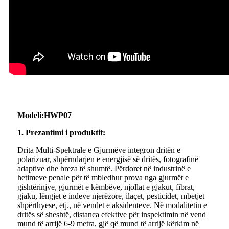
Modeli:
HWP07
1. Prezantimi i produktit:
Drita Multi-Spektrale e Gjurmëve integron dritën e
polarizuar, shpërndarjen e energjisë së dritës, fotografinë
adaptive dhe breza të shumtë. Përdoret në industrinë e
hetimeve penale për të mbledhur prova nga gjurmët e
gishtërinjve, gjurmët e këmbëve, njollat ​​e gjakut, fibrat,
gjaku, lëngjet e indeve njerëzore, ilaçet, pesticidet, mbetjet
shpërthyese, etj., në vendet e aksidenteve. Në modalitetin e
dritës së sheshtë, distanca efektive për inspektimin në vend
mund të arrijë 6-9 metra, gjë që mund të arrijë kërkim në