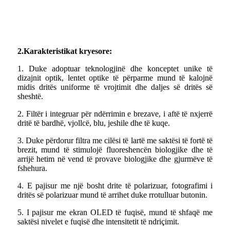
2.
Karakteristikat kryesore
:
1. Duke adoptuar teknologjinë dhe konceptet unike të
dizajnit optik, lentet optike të përparme mund të kalojnë
midis dritës uniforme të vrojtimit dhe daljes së dritës së
sheshtë.
2. Filtër i integruar për ndërrimin e brezave, i aftë të nxjerrë
dritë të bardhë, vjollcë, blu, jeshile dhe të kuqe.
3. Duke përdorur filtra me cilësi të lartë me saktësi të fortë të
brezit, mund të stimulojë fluoreshencën biologjike dhe të
arrijë hetim në vend të provave biologjike dhe gjurmëve të
fshehura.
4. E pajisur me një bosht drite të polarizuar, fotografimi i
dritës së polarizuar mund të arrihet duke rrotulluar butonin.
5. I pajisur me ekran OLED të fuqisë, mund të shfaqë me
saktësi nivelet e fuqisë dhe intensitetit të ndriçimit.