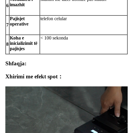
imazhit
6
Pajisjet
telefon celular
operative
7
Koha e
< 100 sekonda
inicializimit të
8
pajisjes
Shfaqja:
Xhirimi me efekt spot：