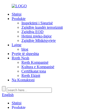
Shtëpi
Produkte
Inspektimi i Sigurisë
Zgjidhje kundër terrorizmit
Zgjidhja EOD
Hetimi mjeko-ligjor
Zgjidhje Mbikëqyrjeje
Lajme
blog
Pyetje të shpeshta
Rreth Nesh
Rreth Kompanisë
Kultura e Kompanisë
Certifikatat tona
Rreth Ekipit
Na Kontaktoni
English
Shtëpi
Produkte