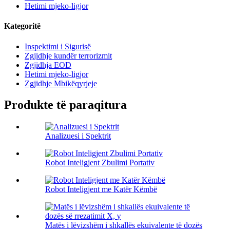
Hetimi mjeko-ligjor
Kategoritë
Inspektimi i Sigurisë
Zgjidhje kundër terrorizmit
Zgjidhja EOD
Hetimi mjeko-ligjor
Zgjidhje Mbikëqyrjeje
Produkte të paraqitura
Analizuesi i Spektrit
Robot Inteligjent Zbulimi Portativ
Robot Inteligjent me Katër Këmbë
Matës i lëvizshëm i shkallës ekuivalente të dozës