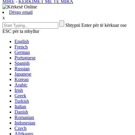
MIRË
-
KËRKIMET MË TË MIRA
Dërgo email
x
Shtypni Enter për të kërkuar ose
ESC për ta mbyllur
English
French
German
Portuguese
Spanish
Russian
Japanese
Korean
Arabic
Irish
Greek
Turkish
Italian
Danish
Romanian
Indonesian
Czech
Afrikaans