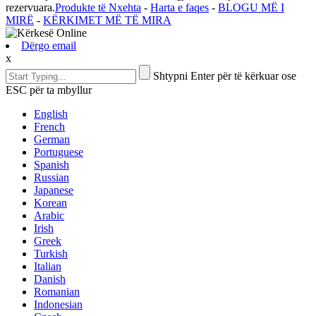
rezervuara.
Produkte të Nxehta
-
Harta e faqes
-
BLOGU MË I
MIRË
-
KËRKIMET MË TË MIRA
Dërgo email
x
Shtypni Enter për të kërkuar ose
ESC për ta mbyllur
English
French
German
Portuguese
Spanish
Russian
Japanese
Korean
Arabic
Irish
Greek
Turkish
Italian
Danish
Romanian
Indonesian