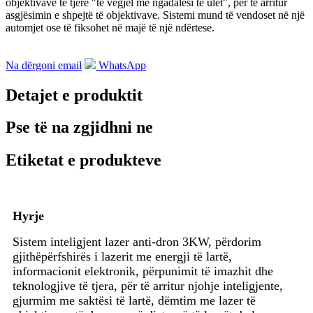
objektivave të tjerë "të vegjël me ngadalësi të ulët", për të arritur
asgjësimin e shpejtë të objektivave. Sistemi mund të vendoset në një
automjet ose të fiksohet në majë të një ndërtese.
Na dërgoni email
WhatsApp
Detajet e produktit
Pse të na zgjidhni ne
Etiketat e produkteve
Hyrje
Sistem inteligjent lazer anti-dron 3KW, përdorim
gjithëpërfshirës i lazerit me energji të lartë,
informacionit elektronik, përpunimit të imazhit dhe
teknologjive të tjera, për të arritur njohje inteligjente,
gjurmim me saktësi të lartë, dëmtim me lazer të