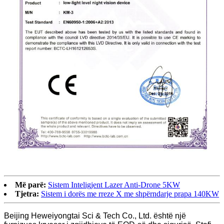
Më parë:
Sistem Inteligjent Lazer Anti-Drone 5KW
Tjetra:
Sistem i dorës me rreze X me shpërndarje prapa 140KW
Beijing Heweiyongtai Sci & Tech Co., Ltd. është një