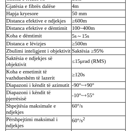
Gjatësia e fibrës dalëse
4m
Hapja kryesore
50 mm
Distanca efektive e ndjekjes
≥600m
Distanca efektive e dëmtimit
100~400m
Koha e dëmtimit
5s～15s
Distanca e lëvizjes
≥500m
Zbulimi inteligjent i objektivit
Saktësia ≥95%
Saktësia e ndjekjes së
≤15μrad (RMS)
objektivit
Koha e emetimit të
≥120s
vazhdueshëm të lazerit
Diapazoni i këndit të azimutit
-90°~+90°
Diapazoni i këndit të
-10°~+55°
pjerrësisë
Shpejtësia maksimale e
60°/s
ndjekjes
Përshpejtimi maksimal i
2
60°/s
ndjekjes