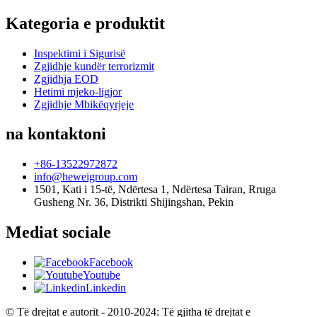
Kategoria e produktit
Inspektimi i Sigurisë
Zgjidhje kundër terrorizmit
Zgjidhja EOD
Hetimi mjeko-ligjor
Zgjidhje Mbikëqyrjeje
na kontaktoni
+86-13522972872
info@heweigroup.com
1501, Kati i 15-të, Ndërtesa 1, Ndërtesa Tairan, Rruga
Gusheng Nr. 36, Distrikti Shijingshan, Pekin
Mediat sociale
Facebook
Youtube
Linkedin
© Të drejtat e autorit - 2010-2024: Të gjitha të drejtat e