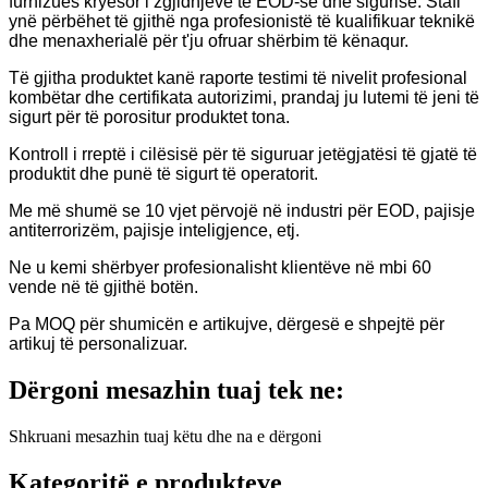
furnizues kryesor i zgjidhjeve të EOD-së dhe sigurisë. Stafi
ynë përbëhet të gjithë nga profesionistë të kualifikuar teknikë
dhe menaxherialë për t'ju ofruar shërbim të kënaqur.
Të gjitha produktet kanë raporte testimi të nivelit profesional
kombëtar dhe certifikata autorizimi, prandaj ju lutemi të jeni të
sigurt për të porositur produktet tona.
Kontroll i rreptë i cilësisë për të siguruar jetëgjatësi të gjatë të
produktit dhe punë të sigurt të operatorit.
Me më shumë se 10 vjet përvojë në industri për EOD, pajisje
antiterrorizëm, pajisje inteligjence, etj.
Ne u kemi shërbyer profesionalisht klientëve në mbi 60
vende në të gjithë botën.
Pa MOQ për shumicën e artikujve, dërgesë e shpejtë për
artikuj të personalizuar.
Dërgoni mesazhin tuaj tek ne:
Shkruani mesazhin tuaj këtu dhe na e dërgoni
Kategoritë e produkteve