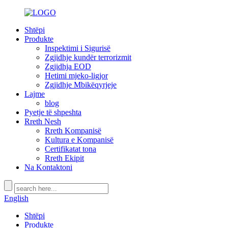
Shtëpi
Produkte
Inspektimi i Sigurisë
Zgjidhje kundër terrorizmit
Zgjidhja EOD
Hetimi mjeko-ligjor
Zgjidhje Mbikëqyrjeje
Lajme
blog
Pyetje të shpeshta
Rreth Nesh
Rreth Kompanisë
Kultura e Kompanisë
Certifikatat tona
Rreth Ekipit
Na Kontaktoni
English
Shtëpi
Produkte