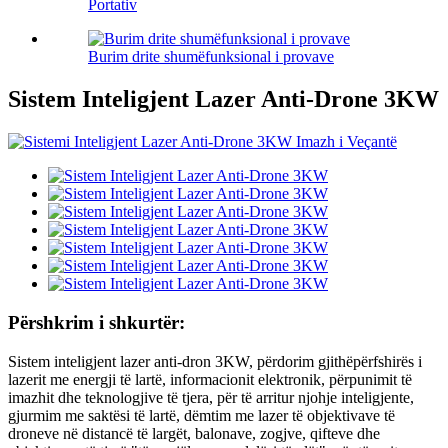
Portativ
Burim drite shumëfunksional i provave
Sistem Inteligjent Lazer Anti-Drone 3KW
Përshkrim i shkurtër:
Sistem inteligjent lazer anti-dron 3KW, përdorim gjithëpërfshirës i
lazerit me energji të lartë, informacionit elektronik, përpunimit të
imazhit dhe teknologjive të tjera, për të arritur njohje inteligjente,
gjurmim me saktësi të lartë, dëmtim me lazer të objektivave të
droneve në distancë të largët, balonave, zogjve, qifteve dhe