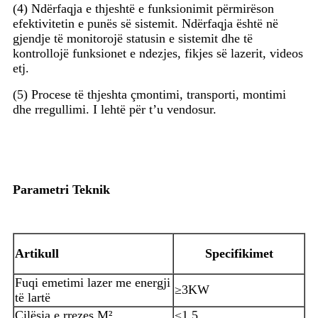
(4) Ndërfaqja e thjeshtë e funksionimit përmirëson
efektivitetin e punës së sistemit. Ndërfaqja është në
gjendje të monitorojë statusin e sistemit dhe të
kontrollojë funksionet e ndezjes, fikjes së lazerit, videos
etj.
(5) Procese të thjeshta çmontimi, transporti, montimi
dhe rregullimi. I lehtë për t’u vendosur.
Parametri Teknik
Artikull
Specifikimet
Fuqi emetimi lazer me energji
≥3KW
të lartë
Cilësia e rrezes M²
≤1.5