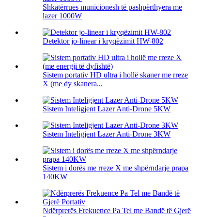
Shkatërrues municionesh të pashpërthyera me
lazer 1000W
Detektor jo-linear i kryqëzimit HW-802
Sistem portativ HD ultra i hollë skaner me rreze
X (me dy skanera...
Sistem Inteligjent Lazer Anti-Drone 5KW
Sistem Inteligjent Lazer Anti-Drone 3KW
Sistem i dorës me rreze X me shpërndarje prapa
140KW
Ndërprerës Frekuence Pa Tel me Bandë të Gjerë