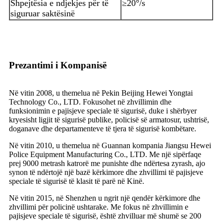
Shpejtësia e ndjekjes për të
≥20°/s
siguruar saktësinë
Prezantimi i Kompanisë
Në vitin 2008, u themelua në Pekin Beijing Hewei Yongtai
Technology Co., LTD. Fokusohet në zhvillimin dhe
funksionimin e pajisjeve speciale të sigurisë, duke i shërbyer
kryesisht ligjit të sigurisë publike, policisë së armatosur, ushtrisë,
doganave dhe departamenteve të tjera të sigurisë kombëtare.
Në vitin 2010, u themelua në Guannan kompania Jiangsu Hewei
Police Equipment Manufacturing Co., LTD. Me një sipërfaqe
prej 9000 metrash katrorë me punishte dhe ndërtesa zyrash, ajo
synon të ndërtojë një bazë kërkimore dhe zhvillimi të pajisjeve
speciale të sigurisë të klasit të parë në Kinë.
Në vitin 2015, në Shenzhen u ngrit një qendër kërkimore dhe
zhvillimi për policinë ushtarake. Me fokus në zhvillimin e
pajisjeve speciale të sigurisë, është zhvilluar më shumë se 200