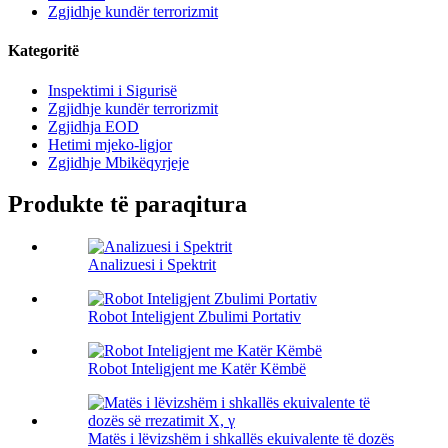
Zgjidhje kundër terrorizmit
Kategoritë
Inspektimi i Sigurisë
Zgjidhje kundër terrorizmit
Zgjidhja EOD
Hetimi mjeko-ligjor
Zgjidhje Mbikëqyrjeje
Produkte të paraqitura
Analizuesi i Spektrit
Robot Inteligjent Zbulimi Portativ
Robot Inteligjent me Katër Këmbë
Matës i lëvizshëm i shkallës ekuivalente të dozës