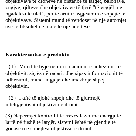
objektivave të droneve në distancë të largët, balonave,
zogjve, qifteve dhe objektivave të tjerë "të vegjël me
ngadalësi të ulët", për të arritur asgjësimin e shpejtë të
objektivave. Sistemi mund të vendoset në një automjet
ose të fiksohet në majë të një ndërtese.
Karakteristikat e produktit
（1）Mund të hyjë në informacionin e udhëzimit të
objektivit, siç është radari, dhe sipas informacionit të
udhëzimit, mund ta gjejë dhe imazhojë shpejt
objektivin.
（2）I aftë të njohë shpejt dhe të gjurmojë
inteligjentisht objektivin e dronit.
(3) Nëpërmjet kontrollit të rrezes lazer me energji të
lartë në fushë të largët, sistemi është në gjendje të
godasë me shpejtësi objektivat e dronit.