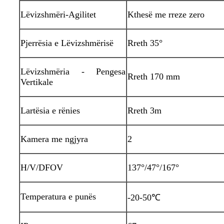
Lëvizshmëri-Agilitet
Kthesë me rreze zero
Pjerrësia e Lëvizshmërisë
Rreth 35°
Lëvizshmëria - Pengesa
Rreth 170 mm
Vertikale
Lartësia e rënies
Rreth 3m
Kamera me ngjyra
2
H/V/DFOV
137°/47°/167°
Temperatura e punës
-20-50℃