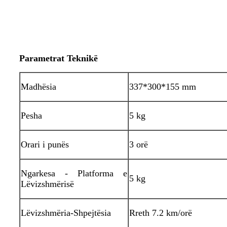
Parametrat Teknikë
Madhësia
337*300*155 mm
Pesha
5 kg
Orari i punës
3 orë
Ngarkesa - Platforma e
5 kg
Lëvizshmërisë
Lëvizshmëria-Shpejtësia
Rreth 7.2 km/orë