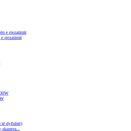
e rrezatimit
0W
 skanera...