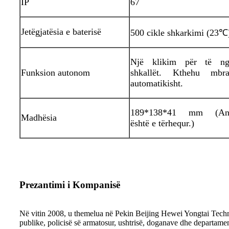
IP
67
Jetëgjatësia e baterisë
500 cikle shkarkimi (23℃
Një klikim për të ngj
Funksion autonom
shkallët. Kthehu mbra
automatikisht.
189*138*41 mm (Ant
Madhësia
është e tërhequr.)
Prezantimi i Kompanisë
Në vitin 2008, u themelua në Pekin Beijing Hewei Yongtai Technol
publike, policisë së armatosur, ushtrisë, doganave dhe departament