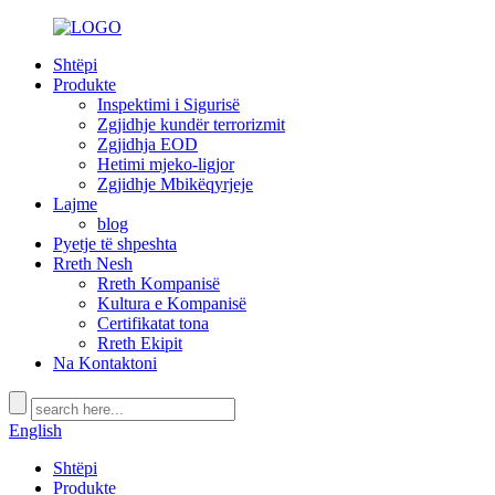
Shtëpi
Produkte
Inspektimi i Sigurisë
Zgjidhje kundër terrorizmit
Zgjidhja EOD
Hetimi mjeko-ligjor
Zgjidhje Mbikëqyrjeje
Lajme
blog
Pyetje të shpeshta
Rreth Nesh
Rreth Kompanisë
Kultura e Kompanisë
Certifikatat tona
Rreth Ekipit
Na Kontaktoni
English
Shtëpi
Produkte