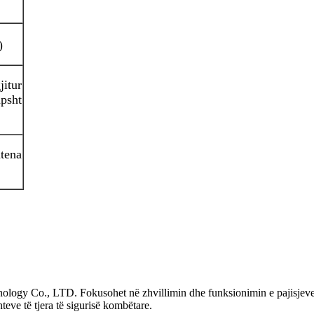
)
itur
psht
ena
ogy Co., LTD. Fokusohet në zhvillimin dhe funksionimin e pajisjeve spec
eve të tjera të sigurisë kombëtare.