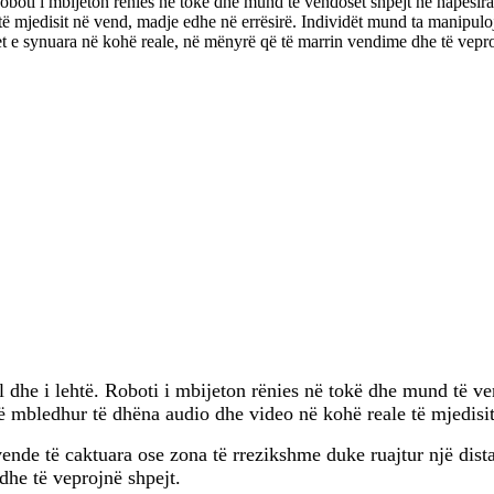
ë. Roboti i mbijeton rënies në tokë dhe mund të vendoset shpejt në hapësi
ë mjedisit në vend, madje edhe në errësirë. Individët mund ta manipulo
et e synuara në kohë reale, në mënyrë që të marrin vendime dhe të vepro
ogël dhe i lehtë. Roboti i mbijeton rënies në tokë dhe mund të v
të mbledhur të dhëna audio dhe video në kohë reale të mjedisit
ende të caktuara ose zona të rrezikshme duke ruajtur një dista
he të veprojnë shpejt.