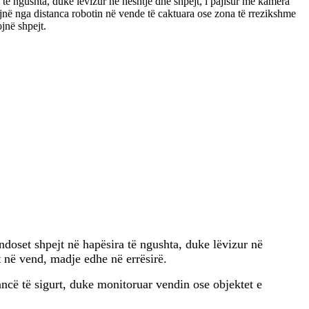
ra të ngushta, duke lëvizur në heshtje dhe shpejt, i pajisur me kamera
jnë nga distanca robotin në vende të caktuara ose zona të rrezikshme
jnë shpejt.
endoset shpejt në hapësira të ngushta, duke lëvizur në
 në vend, madje edhe në errësirë.
ncë të sigurt, duke monitoruar vendin ose objektet e