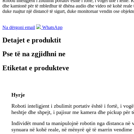
Roboti inteligjent i zbulimit portativ është i fortë, i vogël dhe i leht
dhe kamionë për të mbledhur të dhëna audio dhe video në kohë reale t
duke ruajtur një distancë të sigurt, duke monitoruar vendin ose objekt
Na dërgoni email
WhatsApp
Detajet e produktit
Pse të na zgjidhni ne
Etiketat e produkteve
Hyrje
Roboti inteligjent i zbulimit portativ është i fortë, i v
heshtje dhe shpejt, i pajisur me kamera dhe pickup për 
Individët mund ta manipulojnë robotin nga distanca në v
synuara në kohë reale, në mënyrë që të marrin vendime d