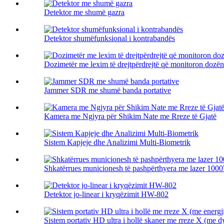
Detektor me shumë gazra
Detektor shumëfunksional i kontrabandës
Dozimetër me lexim të drejtpërdrejtë që monitoron dozën 
Jammer SDR me shumë banda portative
Kamera me Ngjyra për Shikim Nate me Rreze të Gjatë
Sistem Kapjeje dhe Analizimi Multi-Biometrik
Shkatërrues municionesh të pashpërthyera me lazer 100
Detektor jo-linear i kryqëzimit HW-802
Sistem portativ HD ultra i hollë skaner me rreze X (me dy