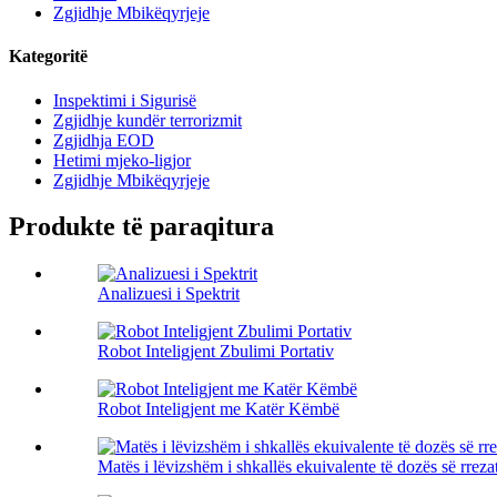
Zgjidhje Mbikëqyrjeje
Kategoritë
Inspektimi i Sigurisë
Zgjidhje kundër terrorizmit
Zgjidhja EOD
Hetimi mjeko-ligjor
Zgjidhje Mbikëqyrjeje
Produkte të paraqitura
Analizuesi i Spektrit
Robot Inteligjent Zbulimi Portativ
Robot Inteligjent me Katër Këmbë
Matës i lëvizshëm i shkallës ekuivalente të dozës së rreza