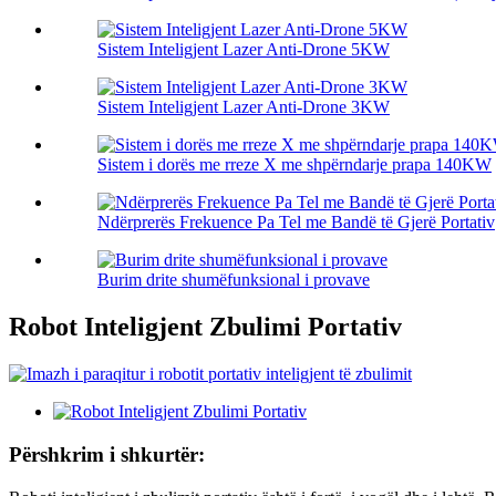
Sistem Inteligjent Lazer Anti-Drone 5KW
Sistem Inteligjent Lazer Anti-Drone 3KW
Sistem i dorës me rreze X me shpërndarje prapa 140KW
Ndërprerës Frekuence Pa Tel me Bandë të Gjerë Portativ
Burim drite shumëfunksional i provave
Robot Inteligjent Zbulimi Portativ
Përshkrim i shkurtër: