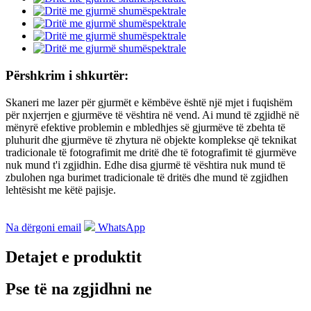
Përshkrim i shkurtër:
Skaneri me lazer për gjurmët e këmbëve është një mjet i fuqishëm
për nxjerrjen e gjurmëve të vështira në vend. Ai mund të zgjidhë në
mënyrë efektive problemin e mbledhjes së gjurmëve të zbehta të
pluhurit dhe gjurmëve të zhytura në objekte komplekse që teknikat
tradicionale të fotografimit me dritë dhe të fotografimit të gjurmëve
nuk mund t'i zgjidhin. Edhe disa gjurmë të vështira nuk mund të
zbulohen nga burimet tradicionale të dritës dhe mund të zgjidhen
lehtësisht me këtë pajisje.
Na dërgoni email
WhatsApp
Detajet e produktit
Pse të na zgjidhni ne