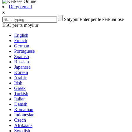
Dërgo email
x
Shtypni Enter për të kërkuar ose
ESC për ta mbyllur
English
French
German
Portuguese
Spanish
Russian
Japanese
Korean
Arabic
Irish
Greek
Turkish
Italian
Danish
Romanian
Indonesian
Czech
Afrikaans
Swedish