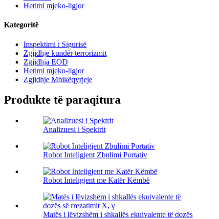
Hetimi mjeko-ligjor
Kategoritë
Inspektimi i Sigurisë
Zgjidhje kundër terrorizmit
Zgjidhja EOD
Hetimi mjeko-ligjor
Zgjidhje Mbikëqyrjeje
Produkte të paraqitura
Analizuesi i Spektrit
Robot Inteligjent Zbulimi Portativ
Robot Inteligjent me Katër Këmbë
Matës i lëvizshëm i shkallës ekuivalente të dozës