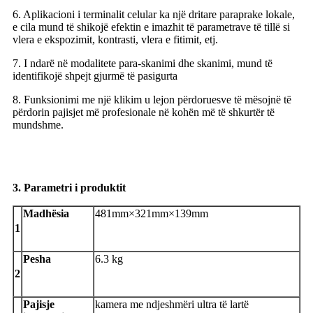
6. Aplikacioni i terminalit celular ka një dritare paraprake lokale,
e cila mund të shikojë efektin e imazhit të parametrave të tillë si
vlera e ekspozimit, kontrasti, vlera e fitimit, etj.
7. I ndarë në modalitete para-skanimi dhe skanimi, mund të
identifikojë shpejt gjurmë të pasigurta
8. Funksionimi me një klikim u lejon përdoruesve të mësojnë të
përdorin pajisjet më profesionale në kohën më të shkurtër të
mundshme.
3. Parametri i produktit
Madhësia
481mm×321mm×139mm
1
Pesha
6.3 kg
2
Pajisje
kamera me ndjeshmëri ultra të lartë