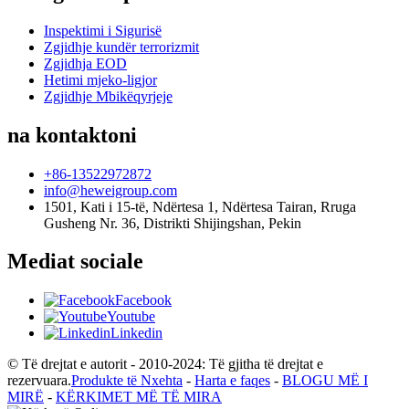
Inspektimi i Sigurisë
Zgjidhje kundër terrorizmit
Zgjidhja EOD
Hetimi mjeko-ligjor
Zgjidhje Mbikëqyrjeje
na kontaktoni
+86-13522972872
info@heweigroup.com
1501, Kati i 15-të, Ndërtesa 1, Ndërtesa Tairan, Rruga
Gusheng Nr. 36, Distrikti Shijingshan, Pekin
Mediat sociale
Facebook
Youtube
Linkedin
© Të drejtat e autorit - 2010-2024: Të gjitha të drejtat e
rezervuara.
Produkte të Nxehta
-
Harta e faqes
-
BLOGU MË I
MIRË
-
KËRKIMET MË TË MIRA