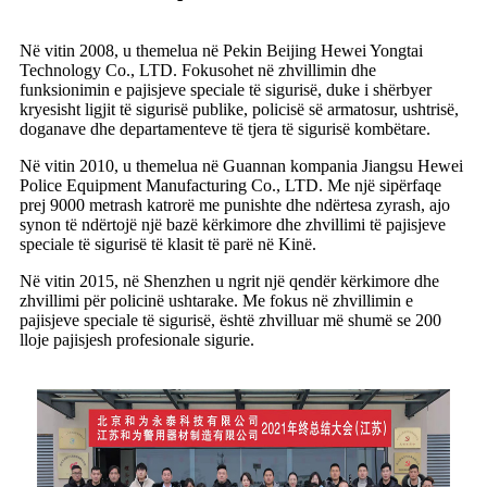
Në vitin 2008, u themelua në Pekin Beijing Hewei Yongtai
Technology Co., LTD. Fokusohet në zhvillimin dhe
funksionimin e pajisjeve speciale të sigurisë, duke i shërbyer
kryesisht ligjit të sigurisë publike, policisë së armatosur, ushtrisë,
doganave dhe departamenteve të tjera të sigurisë kombëtare.
Në vitin 2010, u themelua në Guannan kompania Jiangsu Hewei
Police Equipment Manufacturing Co., LTD. Me një sipërfaqe
prej 9000 metrash katrorë me punishte dhe ndërtesa zyrash, ajo
synon të ndërtojë një bazë kërkimore dhe zhvillimi të pajisjeve
speciale të sigurisë të klasit të parë në Kinë.
Në vitin 2015, në Shenzhen u ngrit një qendër kërkimore dhe
zhvillimi për policinë ushtarake. Me fokus në zhvillimin e
pajisjeve speciale të sigurisë, është zhvilluar më shumë se 200
lloje pajisjesh profesionale sigurie.