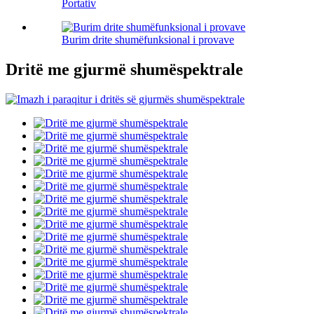
Portativ
Burim drite shumëfunksional i provave
Dritë me gjurmë shumëspektrale