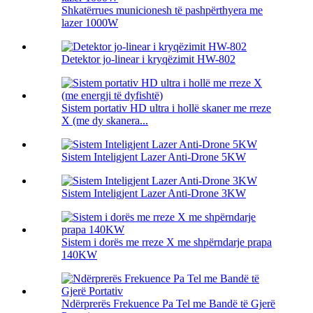
Shkatërrues municionesh të pashpërthyera me
lazer 1000W
Detektor jo-linear i kryqëzimit HW-802
Sistem portativ HD ultra i hollë skaner me rreze
X (me dy skanera...
Sistem Inteligjent Lazer Anti-Drone 5KW
Sistem Inteligjent Lazer Anti-Drone 3KW
Sistem i dorës me rreze X me shpërndarje prapa
140KW
Ndërprerës Frekuence Pa Tel me Bandë të Gjerë