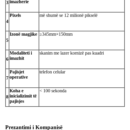
imazherie
3
P
ixels
më shumë se 12 milionë pikselë
4
I
zonë magjike
≥345mm×150mm
5
Modaliteti i
skanim me lazer kornizë pas kuadri
imazhit
6
Pajisjet
telefon celular
operative
7
Koha e
< 100 sekonda
inicializimit të
8
pajisjes
Prezantimi i Kompanisë