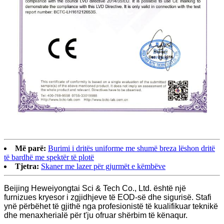
Më parë:
Burimi i dritës uniforme me shumë breza lëshon dritë
të bardhë me spektër të plotë
Tjetra:
Skaner me lazer për gjurmët e këmbëve
Beijing Heweiyongtai Sci & Tech Co., Ltd. është një
furnizues kryesor i zgjidhjeve të EOD-së dhe sigurisë. Stafi
ynë përbëhet të gjithë nga profesionistë të kualifikuar teknikë
dhe menaxherialë për t'ju ofruar shërbim të kënaqur.