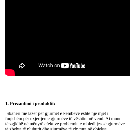
1. Prezantimi i produktit:
Skaneri me lazer për gjurmët e këmbëve është një mjet i
fuqishëm për nxjerrjen e gjurmëve të vështira në vend. Ai mund
të zgjidhë në mënyrë efektive problemin e mbledhjes së gjurmëve
të zbehta të pluhurit dhe gjurmëve të zhytura në objekte