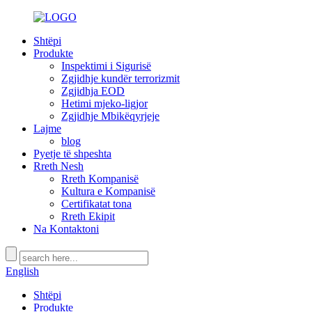
Shtëpi
Produkte
Inspektimi i Sigurisë
Zgjidhje kundër terrorizmit
Zgjidhja EOD
Hetimi mjeko-ligjor
Zgjidhje Mbikëqyrjeje
Lajme
blog
Pyetje të shpeshta
Rreth Nesh
Rreth Kompanisë
Kultura e Kompanisë
Certifikatat tona
Rreth Ekipit
Na Kontaktoni
English
Shtëpi
Produkte