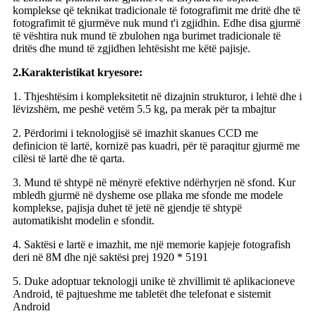
komplekse që teknikat tradicionale të fotografimit me dritë dhe të
fotografimit të gjurmëve nuk mund t'i zgjidhin. Edhe disa gjurmë
të vështira nuk mund të zbulohen nga burimet tradicionale të
dritës dhe mund të zgjidhen lehtësisht me këtë pajisje.
2.
Karakteristikat kryesore
:
1. Thjeshtësim i kompleksitetit në dizajnin strukturor, i lehtë dhe i
lëvizshëm, me peshë vetëm 5.5 kg, pa merak për ta mbajtur
2. Përdorimi i teknologjisë së imazhit skanues CCD me
definicion të lartë, kornizë pas kuadri, për të paraqitur gjurmë me
cilësi të lartë dhe të qarta.
3. Mund të shtypë në mënyrë efektive ndërhyrjen në sfond. Kur
mbledh gjurmë në dysheme ose pllaka me sfonde me modele
komplekse, pajisja duhet të jetë në gjendje të shtypë
automatikisht modelin e sfondit.
4. Saktësi e lartë e imazhit, me një memorie kapjeje fotografish
deri në 8M dhe një saktësi prej 1920 * 5191
5. Duke adoptuar teknologji unike të zhvillimit të aplikacioneve
Android, të pajtueshme me tabletët dhe telefonat e sistemit
Android