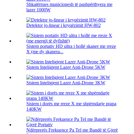
Shkatërrues municionesh të pashpërthyera me
lazer 1000W
Detektor jo-linear i kryqëzimit HW-802
Sistem portativ HD ultra i hollë skaner me rreze
X (me dy skanera...
Sistem Inteligjent Lazer Anti-Drone 5KW
Sistem Inteligjent Lazer Anti-Drone 3KW
Sistem i dorës me rreze X me shpërndarje prapa
140KW
Ndërprerës Frekuence Pa Tel me Bandë të Gjerë