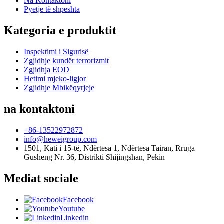
Na Kontaktoni
Pyetje të shpeshta
Kategoria e produktit
Inspektimi i Sigurisë
Zgjidhje kundër terrorizmit
Zgjidhja EOD
Hetimi mjeko-ligjor
Zgjidhje Mbikëqyrjeje
na kontaktoni
+86-13522972872
info@heweigroup.com
1501, Kati i 15-të, Ndërtesa 1, Ndërtesa Tairan, Rruga
Gusheng Nr. 36, Distrikti Shijingshan, Pekin
Mediat sociale
Facebook
Youtube
Linkedin