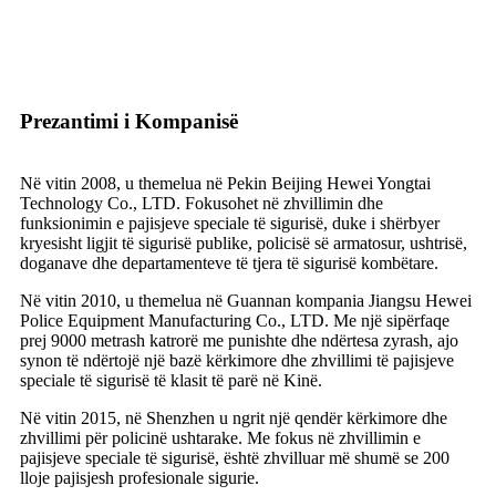
Prezantimi i Kompanisë
Në vitin 2008, u themelua në Pekin Beijing Hewei Yongtai
Technology Co., LTD. Fokusohet në zhvillimin dhe
funksionimin e pajisjeve speciale të sigurisë, duke i shërbyer
kryesisht ligjit të sigurisë publike, policisë së armatosur, ushtrisë,
doganave dhe departamenteve të tjera të sigurisë kombëtare.
Në vitin 2010, u themelua në Guannan kompania Jiangsu Hewei
Police Equipment Manufacturing Co., LTD. Me një sipërfaqe
prej 9000 metrash katrorë me punishte dhe ndërtesa zyrash, ajo
synon të ndërtojë një bazë kërkimore dhe zhvillimi të pajisjeve
speciale të sigurisë të klasit të parë në Kinë.
Në vitin 2015, në Shenzhen u ngrit një qendër kërkimore dhe
zhvillimi për policinë ushtarake. Me fokus në zhvillimin e
pajisjeve speciale të sigurisë, është zhvilluar më shumë se 200
lloje pajisjesh profesionale sigurie.