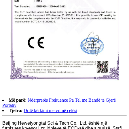
Më parë:
Ndërprerës Frekuence Pa Tel me Bandë të Gjerë
Portativ
Tjetra:
Dritë kërkimi me vrimë çelësi
Beijing Heweiyongtai Sci & Tech Co., Ltd. është një
furnizues kryesor i zgjidhjeve të EOD-së dhe sigurisë. Stafi