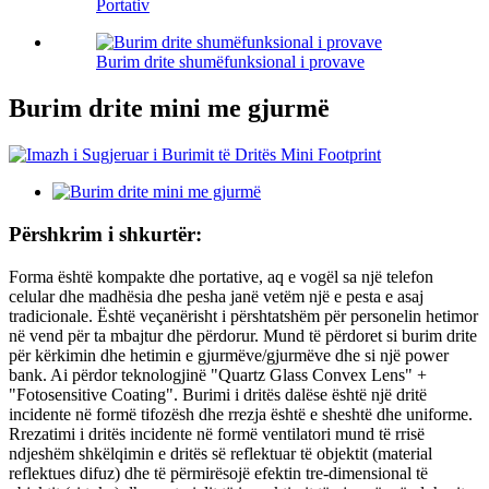
Portativ
Burim drite shumëfunksional i provave
Burim drite mini me gjurmë
Përshkrim i shkurtër:
Forma është kompakte dhe portative, aq e vogël sa një telefon
celular dhe madhësia dhe pesha janë vetëm një e pesta e asaj
tradicionale. Është veçanërisht i përshtatshëm për personelin hetimor
në vend për ta mbajtur dhe përdorur. Mund të përdoret si burim drite
për kërkimin dhe hetimin e gjurmëve/gjurmëve dhe si një power
bank. Ai përdor teknologjinë "Quartz Glass Convex Lens" +
"Fotosensitive Coating". Burimi i dritës dalëse është një dritë
incidente në formë tifozësh dhe rrezja është e sheshtë dhe uniforme.
Rrezatimi i dritës incidente në formë ventilatori mund të rrisë
ndjeshëm shkëlqimin e dritës së reflektuar të objektit (material
reflektues difuz) dhe të përmirësojë efektin tre-dimensional të