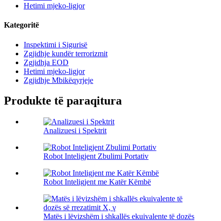
Hetimi mjeko-ligjor
Kategoritë
Inspektimi i Sigurisë
Zgjidhje kundër terrorizmit
Zgjidhja EOD
Hetimi mjeko-ligjor
Zgjidhje Mbikëqyrjeje
Produkte të paraqitura
Analizuesi i Spektrit
Robot Inteligjent Zbulimi Portativ
Robot Inteligjent me Katër Këmbë
Matës i lëvizshëm i shkallës ekuivalente të dozës