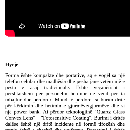
Hyrje
Forma është kompakte dhe portative, aq e vogël sa një
telefon celular dhe madhësia dhe pesha janë vetëm një e
pesta e asaj tradicionale. Është veçanërisht i
përshtatshëm për personelin hetimor në vend për ta
mbajtur dhe përdorur. Mund të përdoret si burim drite
për kërkimin dhe hetimin e gjurmëve/gjurmëve dhe si
një power bank. Ai përdor teknologjinë "Quartz Glass
Convex Lens" + "Fotosensitive Coating". Burimi i dritës
dalëse është një dritë incidente në formë tifozësh dhe