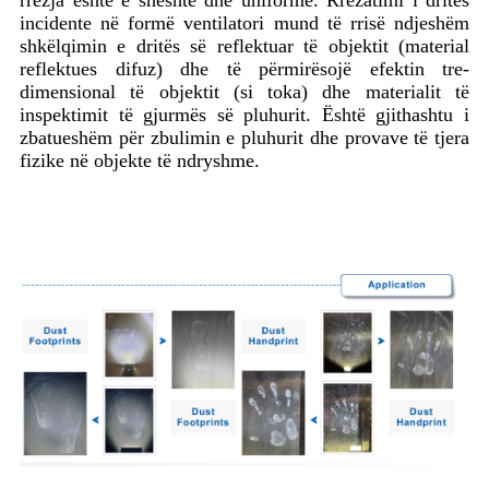
rrezja është e sheshtë dhe uniforme. Rrezatimi i dritës
incidente në formë ventilatori mund të rrisë ndjeshëm
shkëlqimin e dritës së reflektuar të objektit (material
reflektues difuz) dhe të përmirësojë efektin tre-
dimensional të objektit (si toka) dhe materialit të
inspektimit të gjurmës së pluhurit. Është gjithashtu i
zbatueshëm për zbulimin e pluhurit dhe provave të tjera
fizike në objekte të ndryshme.