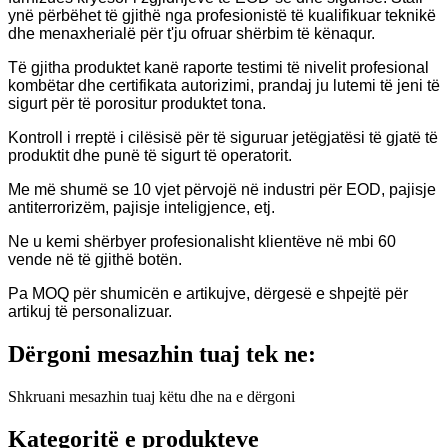
ynë përbëhet të gjithë nga profesionistë të kualifikuar teknikë
dhe menaxherialë për t'ju ofruar shërbim të kënaqur.
Të gjitha produktet kanë raporte testimi të nivelit profesional
kombëtar dhe certifikata autorizimi, prandaj ju lutemi të jeni të
sigurt për të porositur produktet tona.
Kontroll i rreptë i cilësisë për të siguruar jetëgjatësi të gjatë të
produktit dhe punë të sigurt të operatorit.
Me më shumë se 10 vjet përvojë në industri për EOD, pajisje
antiterrorizëm, pajisje inteligjence, etj.
Ne u kemi shërbyer profesionalisht klientëve në mbi 60
vende në të gjithë botën.
Pa MOQ për shumicën e artikujve, dërgesë e shpejtë për
artikuj të personalizuar.
Dërgoni mesazhin tuaj tek ne:
Shkruani mesazhin tuaj këtu dhe na e dërgoni
Kategoritë e produkteve