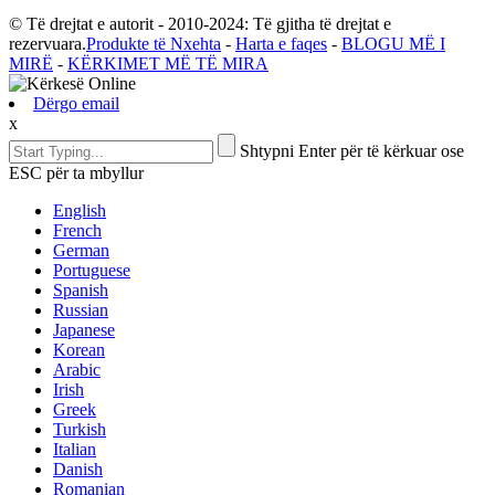
© Të drejtat e autorit - 2010-2024: Të gjitha të drejtat e
rezervuara.
Produkte të Nxehta
-
Harta e faqes
-
BLOGU MË I
MIRË
-
KËRKIMET MË TË MIRA
Dërgo email
x
Shtypni Enter për të kërkuar ose
ESC për ta mbyllur
English
French
German
Portuguese
Spanish
Russian
Japanese
Korean
Arabic
Irish
Greek
Turkish
Italian
Danish
Romanian