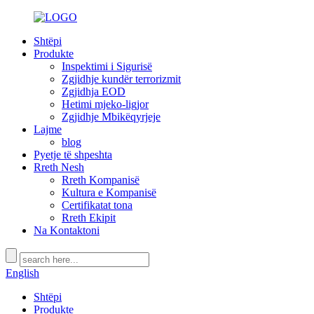
Shtëpi
Produkte
Inspektimi i Sigurisë
Zgjidhje kundër terrorizmit
Zgjidhja EOD
Hetimi mjeko-ligjor
Zgjidhje Mbikëqyrjeje
Lajme
blog
Pyetje të shpeshta
Rreth Nesh
Rreth Kompanisë
Kultura e Kompanisë
Certifikatat tona
Rreth Ekipit
Na Kontaktoni
English
Shtëpi
Produkte