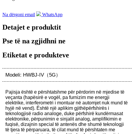
Na dërgoni email
WhatsApp
Detajet e produktit
Pse të na zgjidhni ne
Etiketat e produkteve
Modeli: HWBJ-IV（5G）
Pajisja është e përshtatshme për përdorim në mjedise të
veçanta (hapësirë ​​e vogël, pa furnizim me energji
elektrike, interferometri i montuar në automjet nuk mund të
hyjë në vend). Është një aplikim gjithëpërfshirës i
teknologjisë radio analoge, duke përfshirë kundërmasat
elektronike, përpunimin e sinjalit analog, amplifikimin e
fuqisë, dizajnin special të antenës dhe shumë teknologji
të tjera të përparuara, të cilat mund të përshtaten me