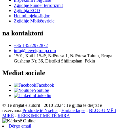
Inspektimi i Sigurisë
Zgjidhje kundër terrorizmit
Zgjidhja EOD
Hetimi mjeko-ligjor
Zgjidhje Mbikëqyrjeje
na kontaktoni
+86-13522972872
info@heweigroup.com
1501, Kati i 15-të, Ndërtesa 1, Ndërtesa Tairan, Rruga
Gusheng Nr. 36, Distrikti Shijingshan, Pekin
Mediat sociale
Facebook
Youtube
Linkedin
© Të drejtat e autorit - 2010-2024: Të gjitha të drejtat e
rezervuara.
Produkte të Nxehta
-
Harta e faqes
-
BLOGU MË I
MIRË
-
KËRKIMET MË TË MIRA
Dërgo email