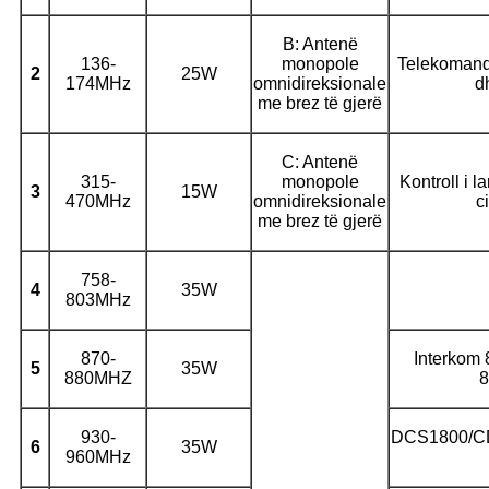
B: Antenë
136-
monopole
Telekomand
2
25W
174MHz
omnidireksionale
d
me brez të gjerë
C: Antenë
315-
monopole
Kontroll i l
3
15W
470MHz
omnidireksionale
c
me brez të gjerë
758-
4
35W
803MHz
870-
Interkom
5
35W
880MHZ
930-
DCS1800/C
6
35W
960MHz