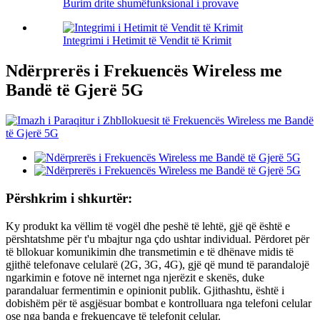
Burim drite shumëfunksional i provave
Integrimi i Hetimit të Vendit të Krimit
Ndërprerës i Frekuencës Wireless me
Bandë të Gjerë 5G
Përshkrim i shkurtër:
Ky produkt ka vëllim të vogël dhe peshë të lehtë, gjë që është e
përshtatshme për t'u mbajtur nga çdo ushtar individual. Përdoret për
të bllokuar komunikimin dhe transmetimin e të dhënave midis të
gjithë telefonave celularë (2G, 3G, 4G), gjë që mund të parandalojë
ngarkimin e fotove në internet nga njerëzit e skenës, duke
parandaluar fermentimin e opinionit publik. Gjithashtu, është i
dobishëm për të asgjësuar bombat e kontrolluara nga telefoni celular
ose nga banda e frekuencave të telefonit celular.