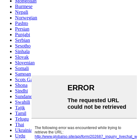
Mongolian
Burmese
Nepali
Norwegian
Pashto
Persian
Punjabi
Serbian
Sesotho
Sinhala
Slovak
Slovenian
Somali
Samoan
Scots Gaelic
Shona
Sindhi
Sundanese
Swahili
Tajik
Tamil
Telugu
Thai
Ukrainian
Urdu