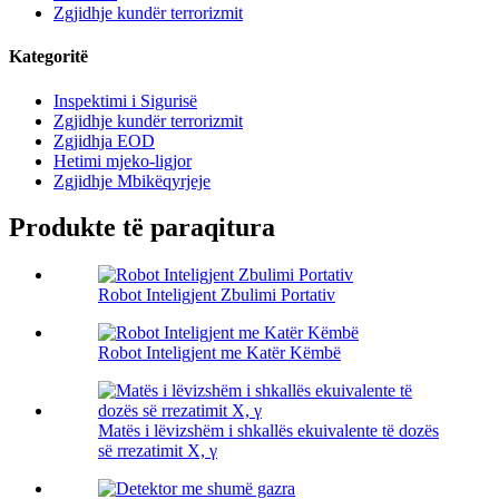
Zgjidhje kundër terrorizmit
Kategoritë
Inspektimi i Sigurisë
Zgjidhje kundër terrorizmit
Zgjidhja EOD
Hetimi mjeko-ligjor
Zgjidhje Mbikëqyrjeje
Produkte të paraqitura
Robot Inteligjent Zbulimi Portativ
Robot Inteligjent me Katër Këmbë
Matës i lëvizshëm i shkallës ekuivalente të dozës
së rrezatimit X, γ