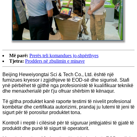
Më parë:
Prerës teli komandues jo-shpërthyes
Tjetra:
Prodders në zbulimin e minave
Beijing Heweiyongtai Sci & Tech Co., Ltd. është një
furnizues kryesor i zgjidhjeve të EOD-së dhe sigurisë. Stafi
ynë përbëhet të gjithë nga profesionistë të kualifikuar teknikë
dhe menaxherialë për t'ju ofruar shërbim të kënaqur.
Të gjitha produktet kanë raporte testimi të nivelit profesional
kombëtar dhe certifikata autorizimi, prandaj ju lutemi të jeni të
sigurt për të porositur produktet tona.
Kontroll i rreptë i cilësisë për të siguruar jetëgjatësi të gjatë të
produktit dhe punë të sigurt të operatorit.