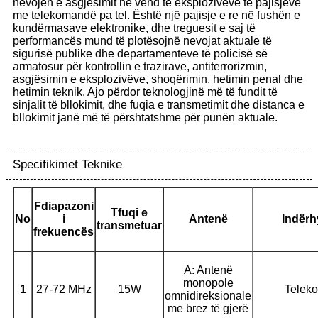
nevojën e asgjësimit në vend të eksplozivëve të pajisjeve
me telekomandë pa tel. Është një pajisje e re në fushën e
kundërmasave elektronike, dhe treguesit e saj të
performancës mund të plotësojnë nevojat aktuale të
sigurisë publike dhe departamenteve të policisë së
armatosur për kontrollin e trazirave, antiterrorizmin,
asgjësimin e eksplozivëve, shoqërimin, hetimin penal dhe
hetimin teknik. Ajo përdor teknologjinë më të fundit të
sinjalit të bllokimit, dhe fuqia e transmetimit dhe distanca e
bllokimit janë më të përshtatshme për punën aktuale.
Specifikimet Teknike
F
diapazoni
T
fuqi e
No
i
Antenë
I
ndërh
transmetuar
frekuencës
A: Antenë
monopole
1
27-72 MHz
15W
Telek
omnidireksionale
me brez të gjerë