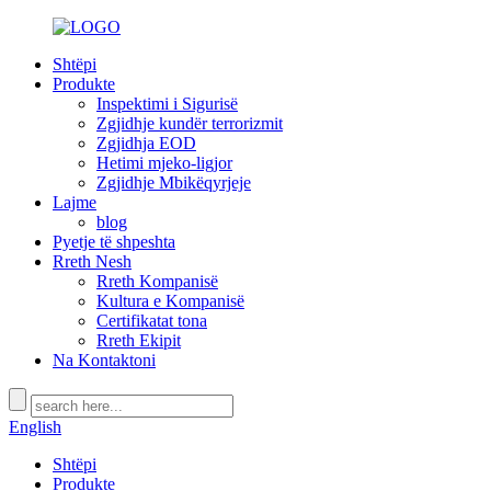
Shtëpi
Produkte
Inspektimi i Sigurisë
Zgjidhje kundër terrorizmit
Zgjidhja EOD
Hetimi mjeko-ligjor
Zgjidhje Mbikëqyrjeje
Lajme
blog
Pyetje të shpeshta
Rreth Nesh
Rreth Kompanisë
Kultura e Kompanisë
Certifikatat tona
Rreth Ekipit
Na Kontaktoni
English
Shtëpi
Produkte