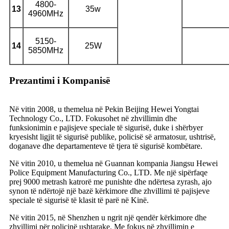
4800-
13
35w
4960MHz
5150-
14
25W
5850MHz
Prezantimi i Kompanisë
Në vitin 2008, u themelua në Pekin Beijing Hewei Yongtai
Technology Co., LTD. Fokusohet në zhvillimin dhe
funksionimin e pajisjeve speciale të sigurisë, duke i shërbyer
kryesisht ligjit të sigurisë publike, policisë së armatosur, ushtrisë,
doganave dhe departamenteve të tjera të sigurisë kombëtare.
Në vitin 2010, u themelua në Guannan kompania Jiangsu Hewei
Police Equipment Manufacturing Co., LTD. Me një sipërfaqe
prej 9000 metrash katrorë me punishte dhe ndërtesa zyrash, ajo
synon të ndërtojë një bazë kërkimore dhe zhvillimi të pajisjeve
speciale të sigurisë të klasit të parë në Kinë.
Në vitin 2015, në Shenzhen u ngrit një qendër kërkimore dhe
zhvillimi për policinë ushtarake. Me fokus në zhvillimin e