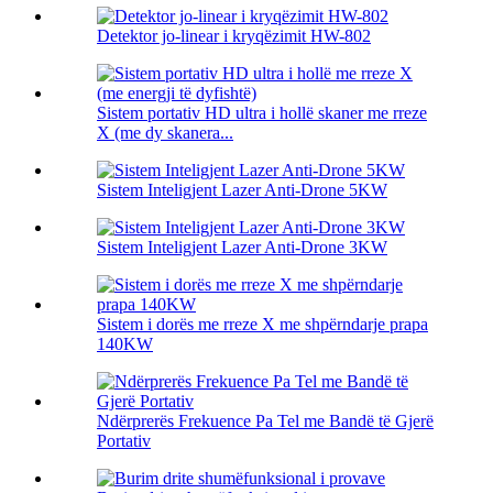
Detektor jo-linear i kryqëzimit HW-802
Sistem portativ HD ultra i hollë skaner me rreze
X (me dy skanera...
Sistem Inteligjent Lazer Anti-Drone 5KW
Sistem Inteligjent Lazer Anti-Drone 3KW
Sistem i dorës me rreze X me shpërndarje prapa
140KW
Ndërprerës Frekuence Pa Tel me Bandë të Gjerë
Portativ