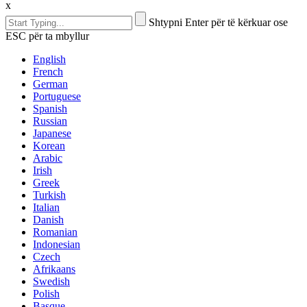
x
Shtypni Enter për të kërkuar ose
ESC për ta mbyllur
English
French
German
Portuguese
Spanish
Russian
Japanese
Korean
Arabic
Irish
Greek
Turkish
Italian
Danish
Romanian
Indonesian
Czech
Afrikaans
Swedish
Polish
Basque