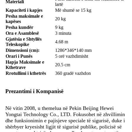
Materiali
lartë
Kapaciteti i kapjes
Më shumë se 15 kg
Pesha maksimale e
20 kg
kapëses
Pesha kundër
9 kg
Ora e Asamblesë
3 minuta
Gjatësia e Shtyllës
4.68 m
Teleskopike
Dimensioni (cm):
1286*346*140 mm
Orari i Punës
5 orë vazhdimisht
Hapja Maksimale e
20.5 cm
Kthetrave
Rrotullimi i kthetrës
360 gradë vazhdon
Prezantimi i Kompanisë
Në vitin 2008, u themelua në Pekin Beijing Hewei
Yongtai Technology Co., LTD. Fokusohet në zhvillimin
dhe funksionimin e pajisjeve speciale të sigurisë, duke i
shërbyer kryesisht ligjit të sigurisë publike, policisë së