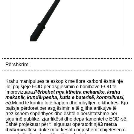
Përshkrimi
Krahu manipulues teleskopik me fibra karboni është një
lloj pajisjeje EOD për asgjësimin e bombave EOD të
improvizuara.
Përbëhet nga kthetra mekanike, krahu
mekanik, kundërpesha, kutia e baterisë, kontrolluesi,
etj.
Mund të kontrollojë hapjen dhe mbylljen e kthetrës. Kjo
pajisje përdoret për asgjësimin e të gjitha artikujve të
rrezikshëm shpërthyes dhe është e përshtatshme për
sigurinë publike, zjarrfikësit dhe departamentet e EOD-së.
Është projektuar për t'i siguruar operatorit një
3
metra
distancë
aftësi, duke rritur kështu ndjeshëm mbijetesën e