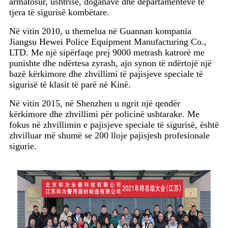
armatosur, ushtrisë, doganave dhe departamenteve të
tjera të sigurisë kombëtare.
Në vitin 2010, u themelua në Guannan kompania
Jiangsu Hewei Police Equipment Manufacturing Co.,
LTD. Me një sipërfaqe prej 9000 metrash katrorë me
punishte dhe ndërtesa zyrash, ajo synon të ndërtojë një
bazë kërkimore dhe zhvillimi të pajisjeve speciale të
sigurisë të klasit të parë në Kinë.
Në vitin 2015, në Shenzhen u ngrit një qendër
kërkimore dhe zhvillimi për policinë ushtarake. Me
fokus në zhvillimin e pajisjeve speciale të sigurisë, është
zhvilluar më shumë se 200 lloje pajisjesh profesionale
sigurie.