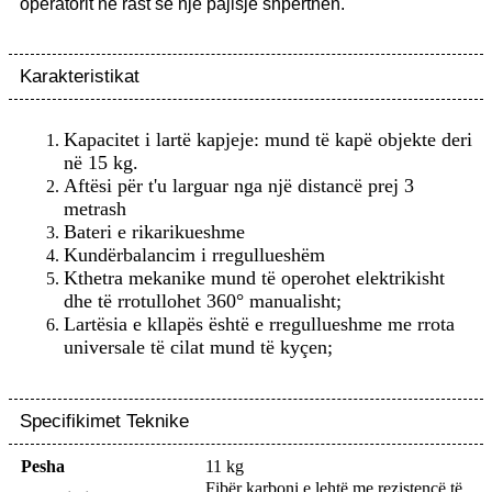
operatorit në rast se një pajisje shpërthen.
Karakteristikat
Kapacitet i lartë kapjeje: mund të kapë objekte deri
në 15 kg.
Aftësi për t'u larguar nga një distancë prej 3
metrash
Bateri e rikarikueshme
Kundërbalancim i rregullueshëm
Kthetra mekanike mund të operohet elektrikisht
dhe të rrotullohet 360° manualisht;
Lartësia e kllapës është e rregullueshme me rrota
universale të cilat mund të kyçen;
Specifikimet Teknike
Pesha
11 kg
Fibër karboni e lehtë me rezistencë të