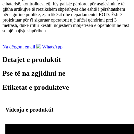
e baterisë, kontrolluesi etj. Ky pajisje përdoret për asgjësimin e të
gjitha artikujve të rrezikshëm shpërthyes dhe është i përshtatshëm
për sigurinë publike, zjarrfikësit dhe departamentet EOD. Është
projektuar për t'i siguruar operatorit një aftësi qëndrimi prej 3
metrash, duke rritur kështu ndjeshëm mbijetesën e operatorit në rast
se një pajisje shpërthen.
Na dërgoni email
WhatsApp
Detajet e produktit
Pse të na zgjidhni ne
Etiketat e produkteve
Videoja e produktit