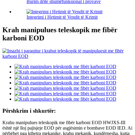
Burim drite shumëfunksional i provave
Integrimi i Hetimit të Vendit të Krimit
Krah manipulues teleskopik me fibër
karboni EOD
Përshkrim i shkurtër:
Krahu manipulues teleskopik me fibër karboni EOD HWJXS-III
është një lloj pajisjeje EOD për asgjësimin e bombave EOD IED. Ai
përbëhet nga kthetra mekanike, krahu mekanik, kundërpesha, kutia