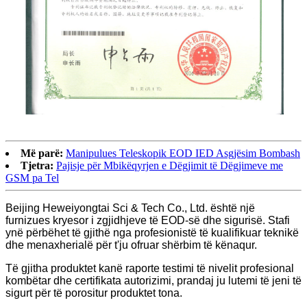
Më parë:
Manipulues Teleskopik EOD IED Asgjësim Bombash
Tjetra:
Pajisje për Mbikëqyrjen e Dëgjimit të Dëgjimeve me
GSM pa Tel
Beijing Heweiyongtai Sci & Tech Co., Ltd. është një
furnizues kryesor i zgjidhjeve të EOD-së dhe sigurisë. Stafi
ynë përbëhet të gjithë nga profesionistë të kualifikuar teknikë
dhe menaxherialë për t'ju ofruar shërbim të kënaqur.
Të gjitha produktet kanë raporte testimi të nivelit profesional
kombëtar dhe certifikata autorizimi, prandaj ju lutemi të jeni të
sigurt për të porositur produktet tona.