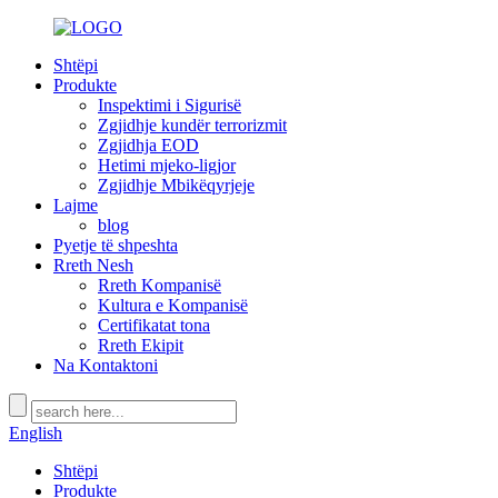
Shtëpi
Produkte
Inspektimi i Sigurisë
Zgjidhje kundër terrorizmit
Zgjidhja EOD
Hetimi mjeko-ligjor
Zgjidhje Mbikëqyrjeje
Lajme
blog
Pyetje të shpeshta
Rreth Nesh
Rreth Kompanisë
Kultura e Kompanisë
Certifikatat tona
Rreth Ekipit
Na Kontaktoni
English
Shtëpi
Produkte