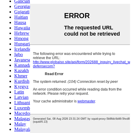
Galician
Georgian
Gujarati
Haitian
Hausa
Hawaiian
Hebrew
Hmong
Hungarian
Icelandic
Igbo
Javanese
Kannada
Kazakh
Khmer
Kurdish
Kyrgyz
Latin
Latvian
Lithuanian
Luxembou..
Macedonian
Malagasy
Malay
Malayalam