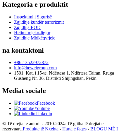
Kategoria e produktit
Inspektimi i Sigurisë
Zgjidhje kundër terrorizmit
Zgjidhja EOD
Hetimi mjeko-ligjor
Zgjidhje Mbikëqyrjeje
na kontaktoni
+86-13522972872
info@heweigroup.com
1501, Kati i 15-të, Ndërtesa 1, Ndërtesa Tairan, Rruga
Gusheng Nr. 36, Distrikti Shijingshan, Pekin
Mediat sociale
Facebook
Youtube
Linkedin
© Të drejtat e autorit - 2010-2024: Të gjitha të drejtat e
rezervuara.
Produkte të Nxehta
-
Harta e faqes
-
BLOGU MË I