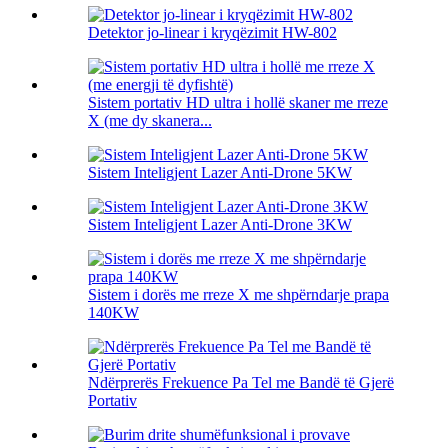
Detektor jo-linear i kryqëzimit HW-802
Sistem portativ HD ultra i hollë skaner me rreze
X (me dy skanera...
Sistem Inteligjent Lazer Anti-Drone 5KW
Sistem Inteligjent Lazer Anti-Drone 3KW
Sistem i dorës me rreze X me shpërndarje prapa
140KW
Ndërprerës Frekuence Pa Tel me Bandë të Gjerë
Portativ