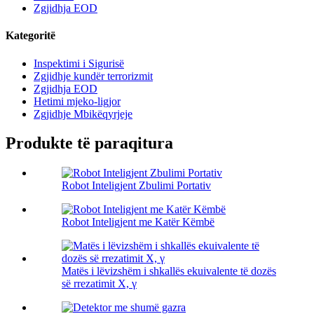
Zgjidhja EOD
Kategoritë
Inspektimi i Sigurisë
Zgjidhje kundër terrorizmit
Zgjidhja EOD
Hetimi mjeko-ligjor
Zgjidhje Mbikëqyrjeje
Produkte të paraqitura
Robot Inteligjent Zbulimi Portativ
Robot Inteligjent me Katër Këmbë
Matës i lëvizshëm i shkallës ekuivalente të dozës
së rrezatimit X, γ