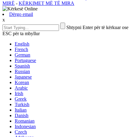
MIRË
-
KËRKIMET MË TË MIRA
Dërgo email
x
Shtypni Enter për të kërkuar ose
ESC për ta mbyllur
English
French
German
Portuguese
Spanish
Russian
Japanese
Korean
Arabic
Irish
Greek
Turkish
Italian
Danish
Romanian
Indonesian
Czech